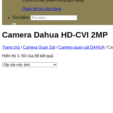
Chưa có sản phẩm trong giỏ hàng.
Quay trở lại cửa hàng
Tìm kiếm:
Camera Dahua HD-CVI 2MP
Trang chủ
/
Camera Quan Sát
/
Camera quan sát DAHUA
/
Ca
Hiển thị 1–50 của 69 kết quả