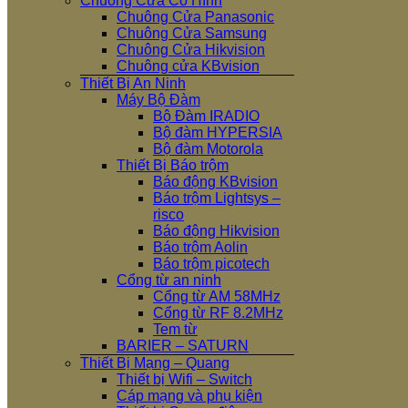
Chuông Cửa Có Hình
Chuông Cửa Panasonic
Chuông Cửa Samsung
Chuông Cửa Hikvision
Chuông cửa KBvision
Thiết Bị An Ninh
Máy Bộ Đàm
Bộ Đàm IRADIO
Bộ đàm HYPERSIA
Bộ đàm Motorola
Thiết Bị Báo trộm
Báo động KBvision
Báo trộm Lightsys –
risco
Báo động Hikvision
Báo trộm Aolin
Báo trộm picotech
Cổng từ an ninh
Cổng từ AM 58MHz
Cổng từ RF 8.2MHz
Tem từ
BARIER – SATURN
Thiết Bị Mạng – Quang
Thiết bị Wifi – Switch
Cáp mạng và phụ kiện