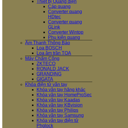
Thiết bị Quang điện
Cáp quang
Converter quang
HDtec
Converter quang
GLink
Converter Wintop
Phụ kiện quang
Âm Thanh Thông Báo
Loa BOSCH
Loa âm trần TOA
Máy Chấm Công
ZKTECO
RONALD JACK
GRANDING
GIGATA
Khóa điện tử vân tay
Khóa vân tay hãng khác
Khóa vân tay HomeProSec
Khóa vân tay Kaadas
Khóa vân tay KBvision
Khóa vân tay Philips
Khóa vân tay Samsung
Khóa vân tay điện tử
Phglock