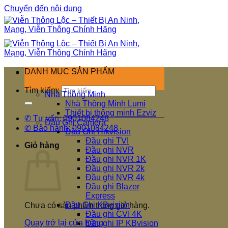
Chuyển đến nội dung
DANH MỤC SẢN PHẨM
Tìm kiếm:
Nhà Thông Minh
Nhà Thông Minh Lumi
Thiết bị thông minh Ezviz
✆ Tư vấn: 0901084248
Đầu Ghi Camera
✆ Bảo hành: 0901084248
Đầu Ghi Hikvision
Đầu ghi TVI
Giỏ hàng
Đầu ghi NVR
Đầu ghi NVR 1K
Đầu ghi NVR 2k
Đầu ghi NVR 4k
Đầu ghi Blazer
Express
Đầu Ghi KBvision
Chưa có sản phẩm trong giỏ hàng.
Đầu ghi CVI 4K
Quay trở lại cửa hàng
Đầu ghi IP KBvision