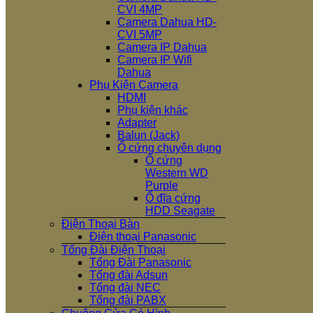
CVI 4MP
Camera Dahua HD-
CVI 5MP
Camera IP Dahua
Camera IP Wifi
Dahua
Phụ Kiện Camera
HDMI
Phụ kiện khác
Adapter
Balun (Jack)
Ổ cứng chuyên dụng
Ổ cứng
Western WD
Purple
Ổ đĩa cứng
HDD Seagate
Điện Thoại Bàn
Điện thoại Panasonic
Tổng Đài Điện Thoại
Tổng Đài Panasonic
Tổng đài Adsun
Tổng đài NEC
Tổng đài PABX