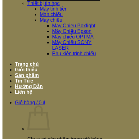
Thiết bị tin học
Máy tính tiền
Màn chiếu
Máy chiếu
May Chieu Boxlight
Máy Chiếu Epson
Máy chiếu OPTMA
Máy Chiếu SONY
LASER
Phụ kiện trình chiếu
Trang chủ
Giới thiệu
Sản phẩm
Tin Tức
Hướng Dẫn
Liên hệ
Giỏ hàng /
0
₫