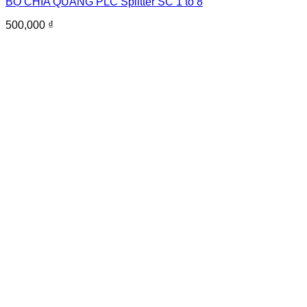
BỘ CHIA QUANG PLC Splitter SC 1 to 8
500,000
₫