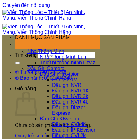
Chuyển đến nội dung
DANH MỤC SẢN PHẨM
Nhà Thông Minh
Tìm kiếm:
Nhà Thông Minh Lumi
Thiết bị thông minh Ezviz
Đầu Ghi Camera
✆ Tư vấn: 0901084248
Đầu Ghi Hikvision
✆ Bảo hành: 0901084248
Đầu ghi TVI
Đầu ghi NVR
Giỏ hàng
Đầu ghi NVR 1K
Đầu ghi NVR 2k
Đầu ghi NVR 4k
Đầu ghi Blazer
Express
Đầu Ghi KBvision
Đầu ghi CVI 4K
Chưa có sản phẩm trong giỏ hàng.
Đầu ghi IP KBvision
Đầu ghi CVI 2k
Quay trở lại cửa hàng