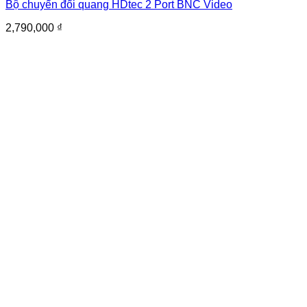
Bộ chuyển đổi quang HDtec 2 Port BNC Video
2,790,000
₫