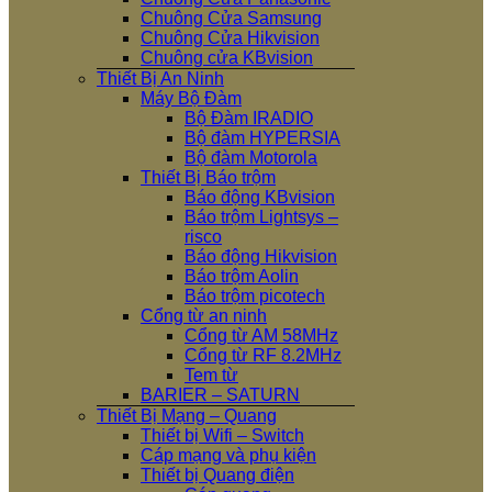
Chuông Cửa Samsung
Chuông Cửa Hikvision
Chuông cửa KBvision
Thiết Bị An Ninh
Máy Bộ Đàm
Bộ Đàm IRADIO
Bộ đàm HYPERSIA
Bộ đàm Motorola
Thiết Bị Báo trộm
Báo động KBvision
Báo trộm Lightsys –
risco
Báo động Hikvision
Báo trộm Aolin
Báo trộm picotech
Cổng từ an ninh
Cổng từ AM 58MHz
Cổng từ RF 8.2MHz
Tem từ
BARIER – SATURN
Thiết Bị Mạng – Quang
Thiết bị Wifi – Switch
Cáp mạng và phụ kiện
Thiết bị Quang điện