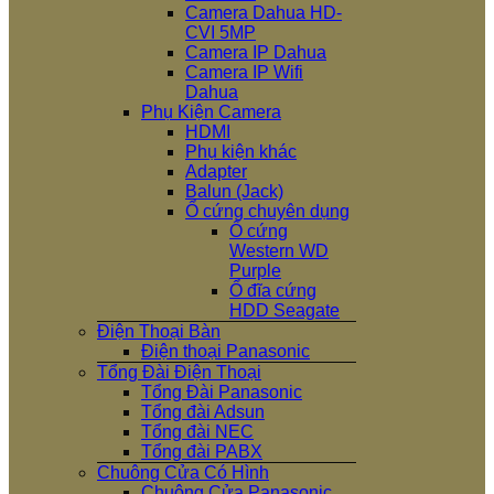
Camera Dahua HD-
CVI 5MP
Camera IP Dahua
Camera IP Wifi
Dahua
Phụ Kiện Camera
HDMI
Phụ kiện khác
Adapter
Balun (Jack)
Ổ cứng chuyên dụng
Ổ cứng
Western WD
Purple
Ổ đĩa cứng
HDD Seagate
Điện Thoại Bàn
Điện thoại Panasonic
Tổng Đài Điện Thoại
Tổng Đài Panasonic
Tổng đài Adsun
Tổng đài NEC
Tổng đài PABX
Chuông Cửa Có Hình
Chuông Cửa Panasonic