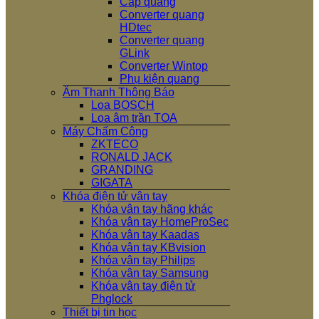
Cáp quang
Converter quang
HDtec
Converter quang
GLink
Converter Wintop
Phụ kiện quang
Âm Thanh Thông Báo
Loa BOSCH
Loa âm trần TOA
Máy Chấm Công
ZKTECO
RONALD JACK
GRANDING
GIGATA
Khóa điện tử vân tay
Khóa vân tay hãng khác
Khóa vân tay HomeProSec
Khóa vân tay Kaadas
Khóa vân tay KBvision
Khóa vân tay Philips
Khóa vân tay Samsung
Khóa vân tay điện tử
Phglock
Thiết bị tin học