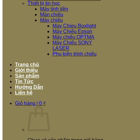
Thiết bị tin học
Máy tính tiền
Màn chiếu
Máy chiếu
May Chieu Boxlight
Máy Chiếu Epson
Máy chiếu OPTMA
Máy Chiếu SONY
LASER
Phụ kiện trình chiếu
Trang chủ
Giới thiệu
Sản phẩm
Tin Tức
Hướng Dẫn
Liên hệ
Giỏ hàng /
0
₫