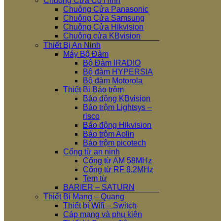
Chuông Cửa Có Hình
Chuông Cửa Panasonic
Chuông Cửa Samsung
Chuông Cửa Hikvision
Chuông cửa KBvision
Thiết Bị An Ninh
Máy Bộ Đàm
Bộ Đàm IRADIO
Bộ đàm HYPERSIA
Bộ đàm Motorola
Thiết Bị Báo trộm
Báo động KBvision
Báo trộm Lightsys –
risco
Báo động Hikvision
Báo trộm Aolin
Báo trộm picotech
Cổng từ an ninh
Cổng từ AM 58MHz
Cổng từ RF 8.2MHz
Tem từ
BARIER – SATURN
Thiết Bị Mạng – Quang
Thiết bị Wifi – Switch
Cáp mạng và phụ kiện