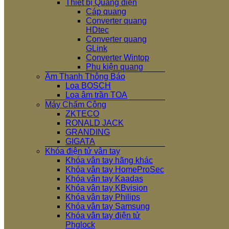
Thiết bị Quang điện
Cáp quang
Converter quang
HDtec
Converter quang
GLink
Converter Wintop
Phụ kiện quang
Âm Thanh Thông Báo
Loa BOSCH
Loa âm trần TOA
Máy Chấm Công
ZKTECO
RONALD JACK
GRANDING
GIGATA
Khóa điện tử vân tay
Khóa vân tay hãng khác
Khóa vân tay HomeProSec
Khóa vân tay Kaadas
Khóa vân tay KBvision
Khóa vân tay Philips
Khóa vân tay Samsung
Khóa vân tay điện tử
Phglock