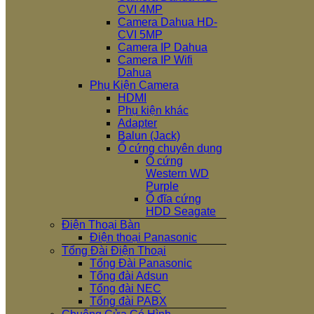
CVI 4MP
Camera Dahua HD-
CVI 5MP
Camera IP Dahua
Camera IP Wifi
Dahua
Phụ Kiện Camera
HDMI
Phụ kiện khác
Adapter
Balun (Jack)
Ổ cứng chuyên dụng
Ổ cứng
Western WD
Purple
Ổ đĩa cứng
HDD Seagate
Điện Thoại Bàn
Điện thoại Panasonic
Tổng Đài Điện Thoại
Tổng Đài Panasonic
Tổng đài Adsun
Tổng đài NEC
Tổng đài PABX