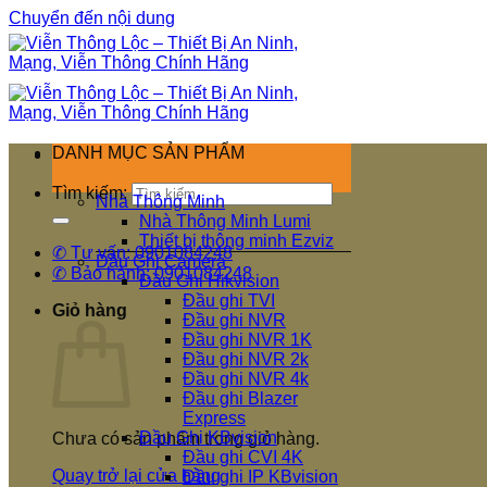
Chuyển đến nội dung
DANH MỤC SẢN PHẨM
Tìm kiếm:
Nhà Thông Minh
Nhà Thông Minh Lumi
Thiết bị thông minh Ezviz
✆ Tư vấn: 0901084248
Đầu Ghi Camera
✆ Bảo hành: 0901084248
Đầu Ghi Hikvision
Đầu ghi TVI
Giỏ hàng
Đầu ghi NVR
Đầu ghi NVR 1K
Đầu ghi NVR 2k
Đầu ghi NVR 4k
Đầu ghi Blazer
Express
Đầu Ghi KBvision
Chưa có sản phẩm trong giỏ hàng.
Đầu ghi CVI 4K
Quay trở lại cửa hàng
Đầu ghi IP KBvision