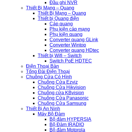
Đầu ghi NVR
Thiết Bị Mạng – Quang
Thiết Bị Mạng – Quang
Thiết bị Quang điện
Cáp quang
Phụ kiện cáp mạng
Phụ kiện quang
Converter quang GLink
Converter Wintop
Converter quang HDtec
Thiết bị Wifi – Switch
Switch PoE HDTEC
Điện Thoại Bàn
Tổng Đài Điện Thoại
Chuông Cửa Có Hình
Chuông Cửa Ezviz
Chuông Cửa Hikvision
Chuông cửa KBvision
Chuông Cửa Panasonic
Chuông Cửa Samsung
Thiết Bị An Ninh
Máy Bộ Đàm
Bộ đàm HYPERSIA
Bộ Đàm IRADIO
Bộ đàm Motorola