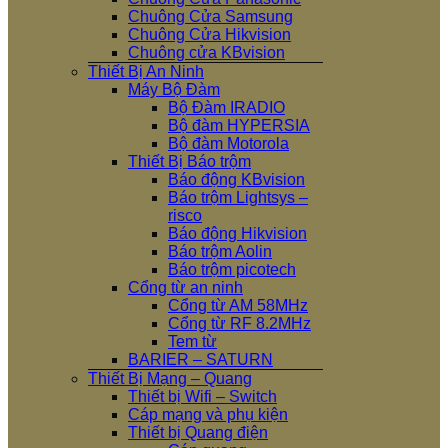
Chuông Cửa Samsung
Chuông Cửa Hikvision
Chuông cửa KBvision
Thiết Bị An Ninh
Máy Bộ Đàm
Bộ Đàm IRADIO
Bộ đàm HYPERSIA
Bộ đàm Motorola
Thiết Bị Báo trộm
Báo động KBvision
Báo trộm Lightsys –
risco
Báo động Hikvision
Báo trộm Aolin
Báo trộm picotech
Cổng từ an ninh
Cổng từ AM 58MHz
Cổng từ RF 8.2MHz
Tem từ
BARIER – SATURN
Thiết Bị Mạng – Quang
Thiết bị Wifi – Switch
Cáp mạng và phụ kiện
Thiết bị Quang điện