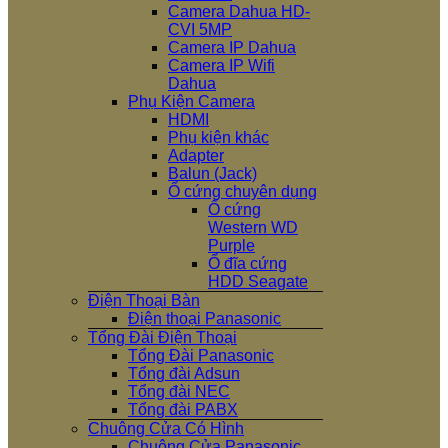
Camera Dahua HD-
CVI 5MP
Camera IP Dahua
Camera IP Wifi
Dahua
Phụ Kiện Camera
HDMI
Phụ kiện khác
Adapter
Balun (Jack)
Ổ cứng chuyên dụng
Ổ cứng
Western WD
Purple
Ổ đĩa cứng
HDD Seagate
Điện Thoại Bàn
Điện thoại Panasonic
Tổng Đài Điện Thoại
Tổng Đài Panasonic
Tổng đài Adsun
Tổng đài NEC
Tổng đài PABX
Chuông Cửa Có Hình
Chuông Cửa Panasonic