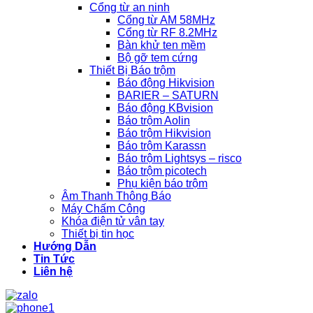
Cổng từ an ninh
Cổng từ AM 58MHz
Cổng từ RF 8.2MHz
Bàn khử ten mềm
Bộ gỡ tem cứng
Thiết Bị Báo trộm
Báo động Hikvision
BARIER – SATURN
Báo động KBvision
Báo trộm Aolin
Báo trộm Hikvision
Báo trộm Karassn
Báo trộm Lightsys – risco
Báo trộm picotech
Phụ kiện báo trộm
Âm Thanh Thông Báo
Máy Chấm Công
Khóa điện tử vân tay
Thiết bị tin học
Hướng Dẫn
Tin Tức
Liên hệ