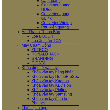
Cáp quang
Converter quang
HDtec
Converter quang
GLink
Converter Wintop
Phụ kiện quang
Âm Thanh Thông Báo
Loa BOSCH
Loa âm trần TOA
Máy Chấm Công
ZKTECO
RONALD JACK
GRANDING
GIGATA
Khóa điện tử vân tay
Khóa vân tay hãng khác
Khóa vân tay HomeProSec
Khóa vân tay Kaadas
Khóa vân tay KBvision
Khóa vân tay Philips
Khóa vân tay Samsung
Khóa vân tay điện tử
Phglock
Thiết bị tin học