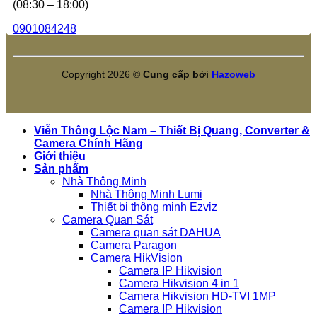
(08:30 – 18:00)
0901084248
Copyright 2026 ©
Cung cấp bởi
Hazoweb
Viễn Thông Lộc Nam – Thiết Bị Quang, Converter &
Camera Chính Hãng
Giới thiệu
Sản phẩm
Nhà Thông Minh
Nhà Thông Minh Lumi
Thiết bị thông minh Ezviz
Camera Quan Sát
Camera quan sát DAHUA
Camera Paragon
Camera HikVision
Camera IP Hikvision
Camera Hikvision 4 in 1
Camera Hikvision HD-TVI 1MP
Camera IP Hikvision