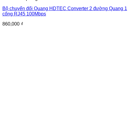
Bộ chuyển đổi Quang HDTEC Converter 2 đường Quang 1
cổng RJ45 100Mbps
860,000
₫