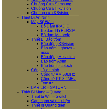
Chuông Cửa Samsung
Chuông Cửa Hikvision
Chuông cửa KBvision
Thiết Bị An Ninh
Máy Bộ Đàm
Bộ Đàm IRADIO
Bộ đàm HYPERSIA
Bộ đàm Motorola
Thiết Bị Báo trộm
Báo động KBvision
Báo trộm Lightsys –
risco
Báo động Hikvision
Báo trộm Aolin
Báo trộm picotech
Cổng từ an ninh
Cổng từ AM 58MHz
Cổng từ RF 8.2MHz
Tem từ
BARIER – SATURN
Thiết Bị Mạng – Quang
Thiết bị Wifi – Switch
Cáp mạng và phụ kiện
Thiết bị Quang điện