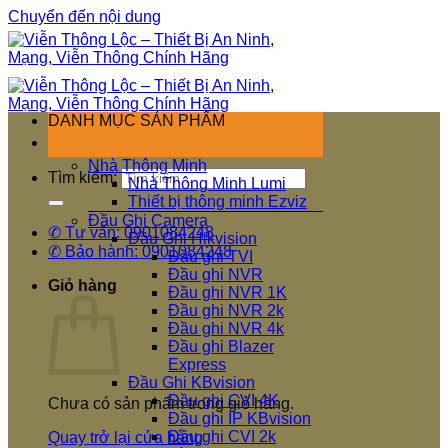
Chuyển đến nội dung
DANH MỤC SẢN PHẨM
Nhà Thông Minh
Tìm kiếm:
Nhà Thông Minh Lumi
Thiết bị thông minh Ezviz
Đầu Ghi Camera
✆ Tư vấn: 0901084248
Đầu Ghi Hikvision
✆ Bảo hành: 0901084248
Đầu ghi TVI
Đầu ghi NVR
Giỏ hàng
Đầu ghi NVR 1K
Đầu ghi NVR 2k
Đầu ghi NVR 4k
Đầu ghi Blazer
Express
Đầu Ghi KBvision
Đầu ghi CVI 4K
Chưa có sản phẩm trong giỏ hàng.
Đầu ghi IP KBvision
Đầu ghi CVI 2k
Quay trở lại cửa hàng