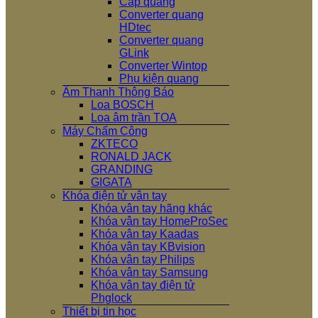
Cáp quang
Converter quang
HDtec
Converter quang
GLink
Converter Wintop
Phụ kiện quang
Âm Thanh Thông Báo
Loa BOSCH
Loa âm trần TOA
Máy Chấm Công
ZKTECO
RONALD JACK
GRANDING
GIGATA
Khóa điện tử vân tay
Khóa vân tay hãng khác
Khóa vân tay HomeProSec
Khóa vân tay Kaadas
Khóa vân tay KBvision
Khóa vân tay Philips
Khóa vân tay Samsung
Khóa vân tay điện tử
Phglock
Thiết bị tin học