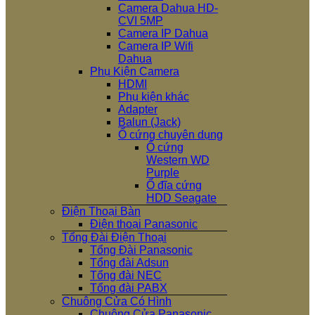
Camera Dahua HD-
CVI 5MP
Camera IP Dahua
Camera IP Wifi
Dahua
Phụ Kiện Camera
HDMI
Phụ kiện khác
Adapter
Balun (Jack)
Ổ cứng chuyên dụng
Ổ cứng
Western WD
Purple
Ổ đĩa cứng
HDD Seagate
Điện Thoại Bàn
Điện thoại Panasonic
Tổng Đài Điện Thoại
Tổng Đài Panasonic
Tổng đài Adsun
Tổng đài NEC
Tổng đài PABX
Chuông Cửa Có Hình
Chuông Cửa Panasonic