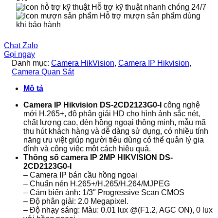
Hỗ trợ kỹ thuật nhanh chóng 24/7
Hỗ trợ mượn sản phẩm dùng
khi bảo hành
Chat Zalo
Gọi ngay
Danh mục:
Camera HikVision
,
Camera IP Hikvision
,
Camera Quan Sát
Mô tả
Camera IP Hikvision DS-2CD2123G0-I
công nghệ
mới H.265+, độ phân giải HD cho hình ảnh sắc nét,
chất lượng cao, đèn hồng ngoại thông minh, mẫu mã
thu hút khách hàng và dễ dàng sử dụng, có nhiều tính
năng ưu việt giúp người tiêu dùng có thể quản lý gia
đình và công việc một cách hiệu quả.
Thông số camera IP 2MP HIKVISION DS-
2CD2123G0-I
– Camera IP bán cầu hồng ngoại
– Chuẩn nén H.265+/H.265/H.264/MJPEG
– Cảm biến ảnh: 1/3″ Progressive Scan CMOS
– Độ phân giải: 2.0 Megapixel.
– Độ nhạy sáng: Màu: 0.01 lux @(F1.2, AGC ON), 0 lux