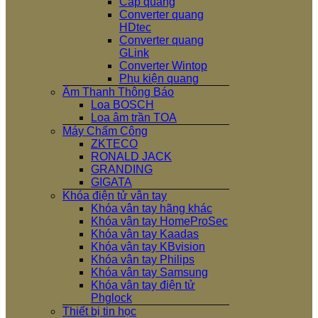
Cáp quang
Converter quang
HDtec
Converter quang
GLink
Converter Wintop
Phụ kiện quang
Âm Thanh Thông Báo
Loa BOSCH
Loa âm trần TOA
Máy Chấm Công
ZKTECO
RONALD JACK
GRANDING
GIGATA
Khóa điện tử vân tay
Khóa vân tay hãng khác
Khóa vân tay HomeProSec
Khóa vân tay Kaadas
Khóa vân tay KBvision
Khóa vân tay Philips
Khóa vân tay Samsung
Khóa vân tay điện tử
Phglock
Thiết bị tin học