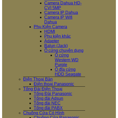
Camera Dahua HD-
CVI 5MP
Camera IP Dahua
Camera IP Wifi
Dahua
Phụ Kiện Camera
HDMI
Phụ kiện khác
Adapter
Balun (Jack)
Ổ cứng chuyên dụng
Ổ cứng
Western WD
Purple
Ổ đĩa cứng
HDD Seagate
Điện Thoại Bàn
Điện thoại Panasonic
Tổng Đài Điện Thoại
Tổng Đài Panasonic
Tổng đài Adsun
Tổng đài NEC
Tổng đài PABX
Chuông Cửa Có Hình
Chuông Cửa Panasonic