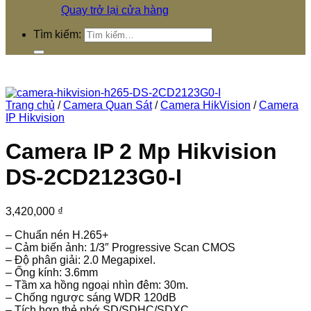
Quay trở lại cửa hàng
Tìm kiếm:
Trang chủ
/
Camera Quan Sát
/
Camera HikVision
/
Camera
IP Hikvision
Camera IP 2 Mp Hikvision
DS-2CD2123G0-I
3,420,000
₫
– Chuẩn nén H.265+
– Cảm biến ảnh: 1/3″ Progressive Scan CMOS
– Độ phân giải: 2.0 Megapixel.
– Ống kính: 3.6mm
– Tầm xa hồng ngoại nhìn đêm: 30m.
– Chống ngược sáng WDR 120dB
– Tích hợp thẻ nhớ SD/SDHC/SDXC