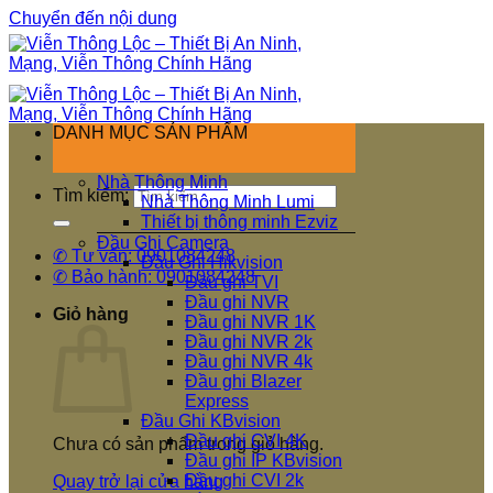
Chuyển đến nội dung
DANH MỤC SẢN PHẨM
Nhà Thông Minh
Tìm kiếm:
Nhà Thông Minh Lumi
Thiết bị thông minh Ezviz
Đầu Ghi Camera
✆ Tư vấn: 0901084248
Đầu Ghi Hikvision
✆ Bảo hành: 0901084248
Đầu ghi TVI
Đầu ghi NVR
Giỏ hàng
Đầu ghi NVR 1K
Đầu ghi NVR 2k
Đầu ghi NVR 4k
Đầu ghi Blazer
Express
Đầu Ghi KBvision
Đầu ghi CVI 4K
Chưa có sản phẩm trong giỏ hàng.
Đầu ghi IP KBvision
Đầu ghi CVI 2k
Quay trở lại cửa hàng