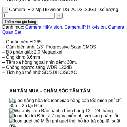
Camera IP 2 Mp Hikvision DS-2CD2123G0-I số lượng
Thêm vào giỏ hàng
Danh mục:
Camera HikVision
,
Camera IP Hikvision
,
Camera
Quan Sát
– Chuẩn nén H.265+
– Cảm biến ảnh: 1/3″ Progressive Scan CMOS
– Độ phân giải: 2.0 Megapixel.
– Ống kính: 3.6mm
– Tầm xa hồng ngoại nhìn đêm: 30m.
– Chống ngược sáng WDR 120dB
– Tích hợp thẻ nhớ SD/SDHC/SDXC
AN TÂM MUA – CHĂM SÓC TẬN TÂM
Giao hàng cấp tốc miễn phí chỉ
30p – 2h tại Hcm
Bảo hành chính hãng 12 – 24 tháng
Đổi trả 7 ngày miễn phí với sản phẩm lỗi
Miễn phí quẹt thẻ, hỗ trợ trả góp lãi suất
0%