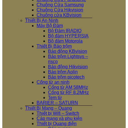
Chuông Cửa Samsung
Chuông Cửa Hikvision
Chuông cửa KBvision
Thiết Bị An Ninh
Máy Bộ Đàm
Bộ Đàm IRADIO
Bộ đàm HYPERSIA
Bộ đàm Motorola
Thiết Bị Báo trộm
Báo động KBvision
Báo trộm Lightsys –
risco
Báo động Hikvision
Báo trộm Aolin
Báo trộm picotech
Cổng từ an ninh
Cổng từ AM 58MHz
Cổng từ RF 8.2MHz
Tem từ
BARIER – SATURN
Thiết Bị Mạng – Quang
Thiết bị Wifi – Switch
Cáp mạng và phụ kiện
Thiết bị Quang điện