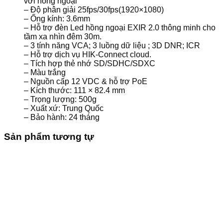
với hồng ngoại
– Độ phân giải 25fps/30fps(1920×1080)
– Ống kính: 3.6mm
– Hỗ trợ đèn Led hồng ngoại EXIR 2.0 thông minh cho
tầm xa nhìn đêm 30m.
– 3 tính năng VCA; 3 luồng dữ liệu ; 3D DNR; ICR
– Hỗ trợ dịch vụ HIK-Connect cloud.
– Tích hợp thẻ nhớ SD/SDHC/SDXC
– Màu trắng
– Nguồn cấp 12 VDC & hỗ trợ PoE
– Kích thước: 111 × 82.4 mm
– Trọng lượng: 500g
– Xuất xứ: Trung Quốc
– Bảo hành: 24 tháng
Sản phẩm tương tự